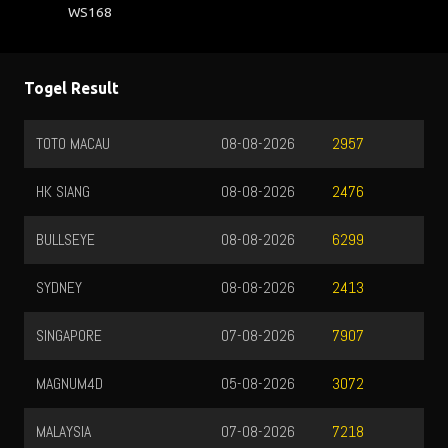
WS168
Togel Result
TOTO MACAU
08-08-2026
2957
HK SIANG
08-08-2026
2476
BULLSEYE
08-08-2026
6299
SYDNEY
08-08-2026
2413
SINGAPORE
07-08-2026
7907
MAGNUM4D
05-08-2026
3072
MALAYSIA
07-08-2026
7218