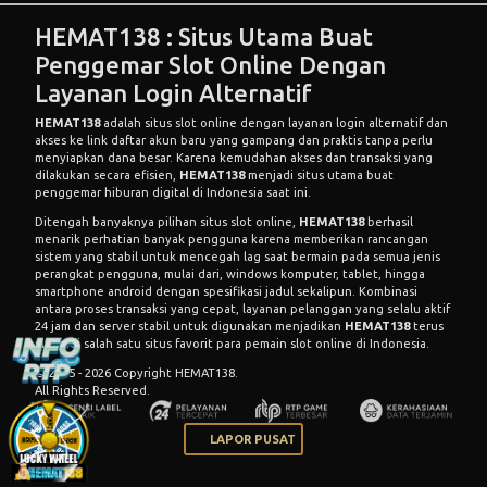
HEMAT138 : Situs Utama Buat
Penggemar Slot Online Dengan
Layanan Login Alternatif
HEMAT138
adalah situs slot online dengan layanan login alternatif dan
akses ke link daftar akun baru yang gampang dan praktis tanpa perlu
menyiapkan dana besar. Karena kemudahan akses dan transaksi yang
dilakukan secara efisien,
HEMAT138
menjadi situs utama buat
penggemar hiburan digital di Indonesia saat ini.
Ditengah banyaknya pilihan situs slot online,
HEMAT138
berhasil
menarik perhatian banyak pengguna karena memberikan rancangan
sistem yang stabil untuk mencegah lag saat bermain pada semua jenis
perangkat pengguna, mulai dari, windows komputer, tablet, hingga
smartphone android dengan spesifikasi jadul sekalipun. Kombinasi
antara proses transaksi yang cepat, layanan pelanggan yang selalu aktif
24 jam dan server stabil untuk digunakan menjadikan
HEMAT138
terus
menjadi salah satu situs favorit para pemain slot online di Indonesia.
© 2015 - 2026 Copyright HEMAT138.
All Rights Reserved.
LAPOR PUSAT