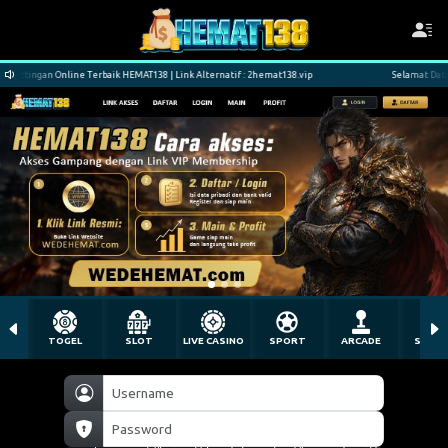
ettingan Online Terbaik HEMAT138 | Link Alternatif : 2hemat138.vip
Selamat Datang D
TOGEL
SLOT
LIVE CASINO
SPORT
ARCADE
SABU