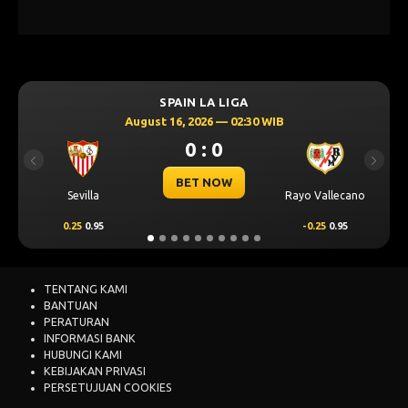
SPAIN LA LIGA
August 16, 2026 — 02:30 WIB
0 : 0
Previous
Next
BET NOW
lla
Rayo Vallecano
Alaves
0.95
-0.25
0.95
0.00
0.62
TENTANG KAMI
BANTUAN
PERATURAN
INFORMASI BANK
HUBUNGI KAMI
KEBIJAKAN PRIVASI
PERSETUJUAN COOKIES