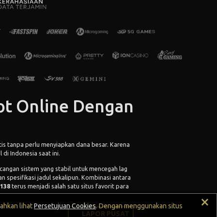
ot Online Dengan
ktis tanpa perlu menyiapkan dana besar. Karena
di Indonesia saat ini.
angan sistem yang stabil untuk mencegah lag
 spesifikasi jadul sekalipun. Kombinasi antara
138
terus menjadi salah satu situs favorit para
×
ahkan lihat
Persetujuan Cookies
. Dengan menggunakan situs
LAPOR PUSAT