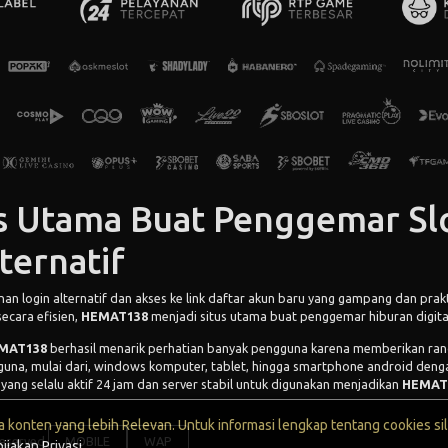
s Utama Buat Penggemar Sl
ternatif
anan login alternatif dan akses ke link daftar akun baru yang gampang dan pra
ecara efisien,
HEMAT138
menjadi situs utama buat penggemar hiburan digital 
MAT138
berhasil menarik perhatian banyak pengguna karena memberikan ranc
na, mulai dari, windows komputer, tablet, hingga smartphone android dengan
yang selalu aktif 24 jam dan server stabil untuk digunakan menjadikan
HEMAT
sk****rg Berhasil Withdraw Rp 7.890.000,00
 konten yang lebih Relevan. Untuk informasi lengkap tentang cookies sil
Reserved.
MOBILE
WAP
ijakan Privasi
.