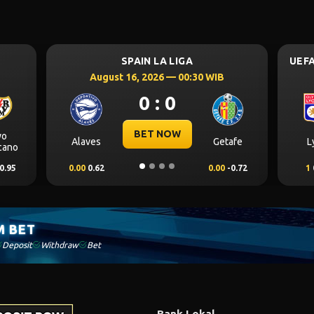
UE QUALIFIERS
UEFA CHAMPIONS LEAGUE QUALIFIERS
 01:30 WIB
August 12, 2026 — 01:15 WIB
0 : 0
W
BET NOW
Slovan
Fenerbahce
Mjallby
Bratislava
0.5
0.87
0.5
0.83
-0.5
0.99
M BET
Deposit
Withdraw
Bet
Bank Lokal