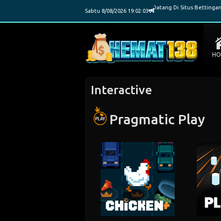
Selamat Datang Di Situs Bettingan Onli
Sabtu 8/08/2026 19:02:04
HO
Interactive
Pragmatic Play