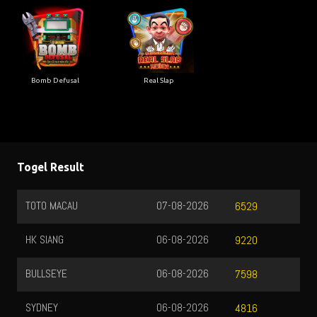
Bomb Defusal
Real Slap
Togel Result
TOTO MACAU
07-08-2026
6529
HK SIANG
06-08-2026
9220
BULLSEYE
06-08-2026
7598
SYDNEY
06-08-2026
4816