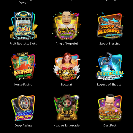
Power
Fruit Roulette Slots
Ring of Hopeful
Scoop Blessing
Horse Racing
Baccarat
Legend of Shooter
Drop Racing
Head or Tail Arcade
Dart Fest